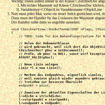
Wichtig: Daten sollten immer in der Klasse CZeichnerDoc abgel
Mit rechter Maustaste auf Klasse CZeichnerDoc klicken,
Variablentyp=CObjectList Variablenname=ObjektListe
Nun muss jedes Mal, wenn ein neuer Strich gezeichnet wird, di
Dazu muss der Handler für das Loslassen der Maustaste abge
Der Handler sollte dann so ungefähr aussehen:
void CZeichnerView::OnLButtonUp(UINT nFlags, CPoin
{

    // TODO: Code für die Behandlungsroutine für N
// Holen der Dokumentklasse

    // wird gebraucht, weil sich dort die ObjektLi
    CZeichnerDoc* pDoc = GetDocument();

    // Prüfe, ob pDoc != NULL, sonst wirf Exceptio
    ASSERT_VALID(pDoc);

    // Neue Linie anlegen

    Linie *l = new Linie();

    // Merken des Endpunktes, eigentlich sinnlos,

    // weil sowieso gleich wieder woanders gebrauc
    // Trotzdem zur besseren Übersicht

    endpunkt = point;

// Zuweisen der aktuellen Eigenschaften der Li
    l->dicke = strichdicke;

    l->startpunkt = startpunkt;

    l->endpunkt = endpunkt;
