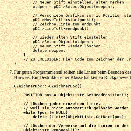
        // Neuen Stift einstellen, alten merken

        oldpen = pDC->SelectObject(newpen);

        // Verschiebe Grafikcursor zu Position sta
        pDC->MoveTo(
l->startpunkt
);

        // Zeichne Linie zum endpunkt

        pDC->LineTo(
l->endpunkt
);

        // wieder alten Stift einstellen

        pDC->SelectObject(oldpen);

        // neuen Stift wieder löschen

        delete newpen;

}
    // ZU ERLEDIGEN: Hier Code zum Zeichnen der ur
Für guten Programmierstil sollten alle Linien beim Beenden d
Hinweis: Ein Destruktor einer Klasse hat keinen Rückgabewert
CZeichnerDoc::~CZeichnerDoc()

{

POSITION pos = ObjektListe.GetHeadPosition();

    // Löschen jeder einzelnen Linie,

    // weil sie nicht automatisch gelöscht werden

    while (pos != NULL)

        delete (Linie*)ObjektListe.GetNext(pos);

    // Löschen der Verweise auf die Linien in der 
    ObjektListe.RemoveAll();