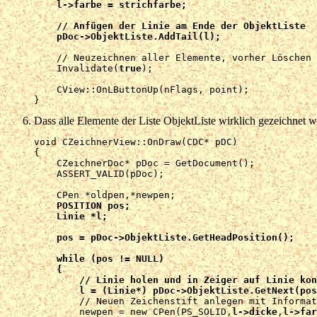
    l->farbe = strichfarbe;

    // Anfügen der Linie am Ende der ObjektListe

    pDoc->ObjektListe.AddTail(l);
    // Neuzeichnen aller Elemente, vorher Löschen 
    Invalidate(
true
);

    CView::OnLButtonUp(nFlags, point);

Dass alle Elemente der Liste ObjektListe wirklich gezeichne
void CZeichnerView::OnDraw(CDC* pDC)

{

    CZeichnerDoc* pDoc = GetDocument();

    ASSERT_VALID(pDoc);

    CPen *oldpen,*newpen;

POSITION pos;

    Linie *l;

    pos = pDoc->ObjektListe.GetHeadPosition();

    while (pos != NULL)

    {

        // Linie holen und in Zeiger auf Linie kon
        l = (Linie*) pDoc->ObjektListe.GetNext(pos

        // Neuen Zeichenstift anlegen mit Informat
        newpen = new CPen(PS_SOLID,
l->dicke
,
l->far