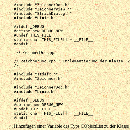
#include "ZeichnerDoc.h"

#include "ZeichnerView.h"

#include "Linie.h"
#ifdef _DEBUG

#define new DEBUG_NEW

#undef THIS_FILE

static char THIS_FILE[] = __FILE__;

-> CZeichnerDoc.cpp:
// ZeichnerDoc.cpp : Implementierung der Klasse CZ
//

#include "stdafx.h"

#include "Zeichner.h"

#include "Linie.h"
#ifdef _DEBUG

#define new DEBUG_NEW

#undef THIS_FILE

static char THIS_FILE[] = __FILE__;

Hinzufügen einer Variable des Typs CObjectList zu der Klass