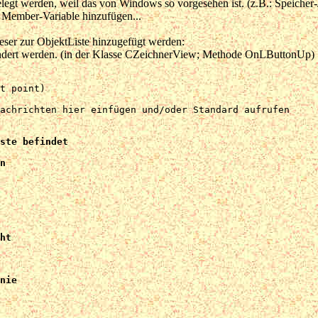
egt werden, weil das von Windows so vorgesehen ist. (z.B.: Speicher-/
 Member-Variable hinzufügen...
eser zur ObjektListe hinzugefügt werden:
ändert werden. (in der Klasse CZeichnerView; Methode OnLButtonUp)
t point) 

achrichten hier einfügen und/oder Standard aufrufen

ste befindet

n

ht

nie
