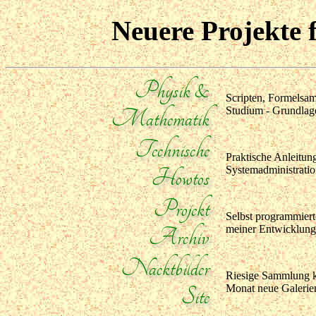
Neuere Projekte 
Physik &
Scripten, Formelsa
Mathematik
Studium - Grundlag
Technische
Praktische Anleitun
Howtos
Systemadministrati
Projekt
Selbst programmiert
Archiv
meiner Entwicklung
Nacktbilder
Riesige Sammlung ko
Site
Monat neue Galerie