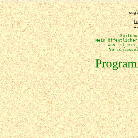
seg
L
1
Seitenü
Mein Öffentlicher
Was ist ein 
Verschlüsse
Program