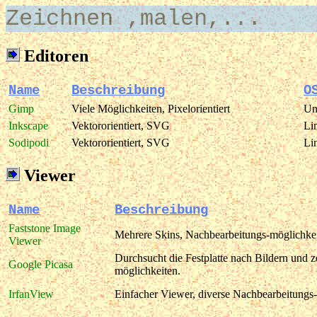
Zeichnen ,malen,...
Editoren
Name
Beschreibung
O
Gimp
Viele Möglichkeiten, Pixelorientiert
Un
Inkscape
Vektororientiert, SVG
Li
Sodipodi
Vektororientiert, SVG
Li
Viewer
Name
Beschreibung
Faststone Image
Mehrere Skins, Nachbearbeitungs-möglichkei
Viewer
Durchsucht die Festplatte nach Bildern und z
Google Picasa
möglichkeiten.
IrfanView
Einfacher Viewer, diverse Nachbearbeitungs-