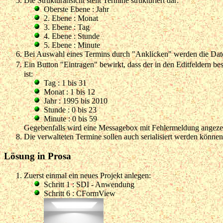
Die Strukturansicht stellt Termine strukturiert dar:
Oberste Ebene : Jahr
2. Ebene : Monat
3. Ebene : Tag
4. Ebene : Stunde
5. Ebene : Minute
Bei Auswahl eines Termins durch "Anklicken" werden die Daten
Ein Button "Eintragen" bewirkt, dass der in den Editfeldern 
ist:
Tag : 1 bis 31
Monat : 1 bis 12
Jahr : 1995 bis 2010
Stunde : 0 bis 23
Minute : 0 bis 59
Gegebenfalls wird eine Messagebox mit Fehlermeldung angezei
Die verwalteten Termine sollen auch serialisiert werden können
Lösung in Prosa
Zuerst einmal ein neues Projekt anlegen:
Schritt 1 : SDI - Anwendung
Schritt 6 : CFormView