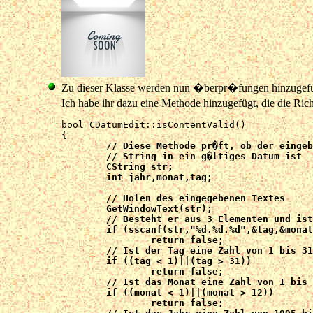
Zu dieser Klasse werden nun �berpr�fungen hinzugefügt
Ich habe ihr dazu eine Methode hinzugefügt, die die Ri
bool CDatumEdit::isContentValid()

	// Diese Methode pr�ft, ob der eingebebene

	// String in ein g�ltiges Datum ist

	CString str;

	int jahr,monat,tag;

	// Holen des eingegebenen Textes

	GetWindowText(str);

	// Besteht er aus 3 Elementen und ist er durch Punkte getrennt ?

	if (sscanf(str,"%d.%d.%d",&tag,&monat,&jahr) != 3)

		return false;

	// Ist der Tag eine Zahl von 1 bis 31 ?

	if ((tag < 1)||(tag > 31))

		return false;

	// Ist das Monat eine Zahl von 1 bis 12 ?

	if ((monat < 1)||(monat > 12))

		return false;
