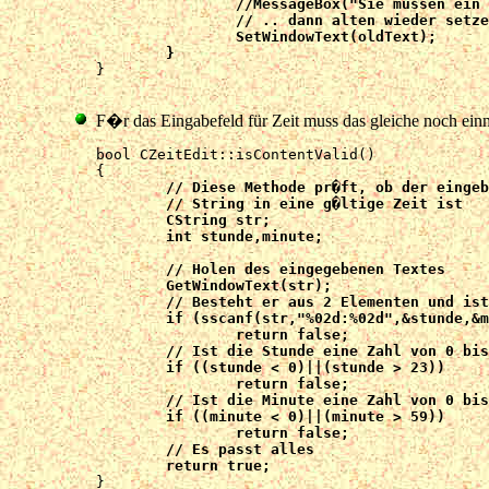
		//MessageBox("Sie müssen ein Datum in der Form TT.MM.JJJJ eingeben.",NULL,MB_OK|MB_ICONSTOP);

		// .. dann alten wieder setzen

		SetWindowText(oldText);

	}

}

F�r das Eingabefeld für Zeit muss das gleiche noch einm
bool CZeitEdit::isContentValid()

	// Diese Methode pr�ft, ob der eingebebene

	// String in eine g�ltige Zeit ist

	CString str;

	int stunde,minute;

	// Holen des eingegebenen Textes

	GetWindowText(str);

	// Besteht er aus 2 Elementen und ist er durch Doppelpunkt getrennt ?

	if (sscanf(str,"%02d:%02d",&stunde,&minute) != 2)

		return false;

	// Ist die Stunde eine Zahl von 0 bis 23 ?

	if ((stunde < 0)||(stunde > 23))

		return false;

	// Ist die Minute eine Zahl von 0 bis 59 ?

	if ((minute < 0)||(minute > 59))

		return false;

	// Es passt alles

	return true;

}
