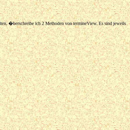
lten, �berschreibe ich 2 Methoden von termineView. Es sind jeweils