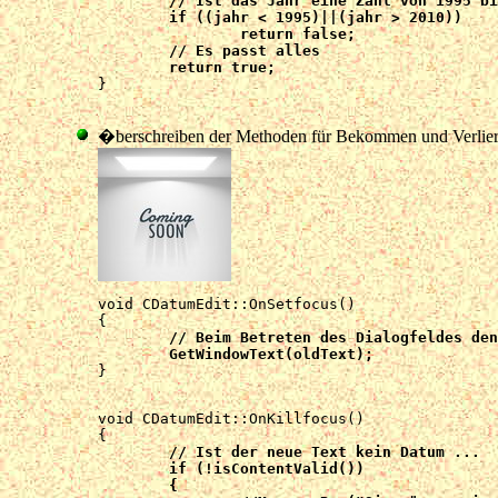
	// Ist das Jahr eine Zahl von 1995 bis 2010

	if ((jahr < 1995)||(jahr > 2010))

		return false;

	// Es passt alles

	return true;

}

�berschreiben der Methoden für Bekommen und Verlier
void CDatumEdit::OnSetfocus() 

	// Beim Betreten des Dialogfeldes den alten Text merken

	GetWindowText(oldText);

}

void CDatumEdit::OnKillfocus() 

	// Ist der neue Text kein Datum ...

	if (!isContentValid())

	{
