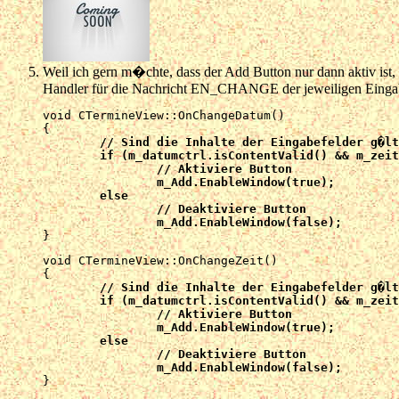
Weil ich gern m�chte, dass der Add Button nur dann aktiv ist
Handler für die Nachricht EN_CHANGE der jeweiligen Eingab
void CTermineView::OnChangeDatum() 

	// Sind die Inhalte der Eingabefelder g�ltig ?

	if (m_datumctrl.isContentValid() && m_zeitctrl.isContentValid())

		// Aktiviere Button

		m_Add.EnableWindow(true);

	else

		// Deaktiviere Button

		m_Add.EnableWindow(false);
void CTermineView::OnChangeZeit()

	// Sind die Inhalte der Eingabefelder g�ltig ?

	if (m_datumctrl.isContentValid() && m_zeitctrl.isContentValid())

		// Aktiviere Button

		m_Add.EnableWindow(true);

	else

		// Deaktiviere Button

		m_Add.EnableWindow(false);