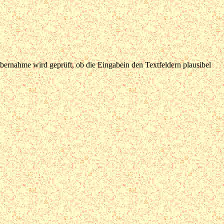
ernahme wird geprüft, ob die Eingabein den Textfeldern plausibel